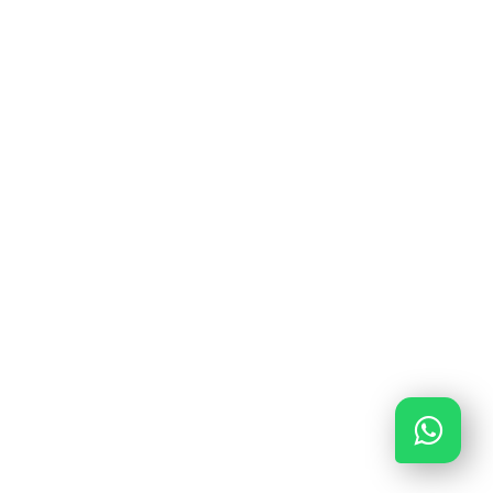
0591 – 645 648
0591 – 645 648
info@verzeker-je-garage.nl
Ma - Vrij van 09:00 - 17:00
KiFiD: 300.018316
AFM: 12048840
KvK: 85643378
ING BANK: NL56INGB0680788662
Copyright © 2020 Verzekerjegarage.nl