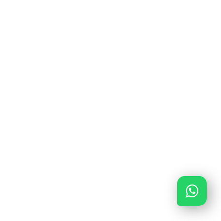
0591 – 645 648
0591 – 645 648
info@verzeker-je-garage.nl
Ma - Vrij van 09:00 - 17:00
KiFiD: 300.018316
AFM: 12048840
KvK: 85643378
ING BANK: NL56INGB0680788662
Copyright © 2020 Verzekerjegarage.nl