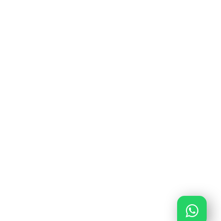
Weerdingerstraat 9a, 7815 SB Emmen
0591 – 645 648
0591 – 645 648
info@verzeker-je-garage.nl
Ma - Vrij van 09:00 - 17:00
KiFiD: 300.018316
AFM: 12048840
KvK: 85643378
ING BANK: NL56INGB0680788662