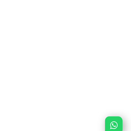
Weerdingerstraat 9a, 7815 SB Emmen
0591 – 645 648
0591 – 645 648
info@verzeker-je-garage.nl
Ma - Vrij van 09:00 - 17:00
KiFiD: 300.018316
AFM: 12048840
KvK: 85643378
ING BANK: NL56INGB0680788662